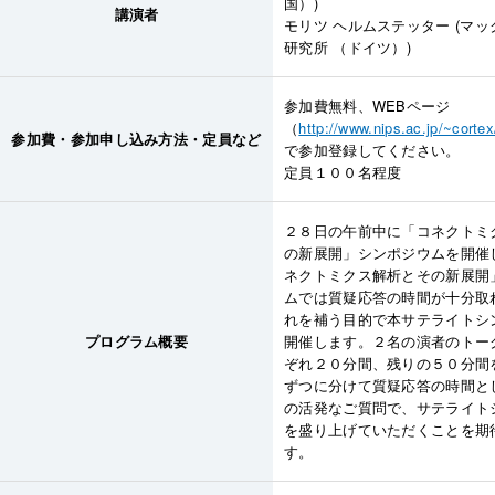
国）)
講演者
モリツ ヘルムステッター (マ
研究所 （ドイツ）)
参加費無料、WEBページ
（
http://www.nips.ac.jp/~corte
参加費・参加申し込み方法・定員など
で参加登録してください。
定員１００名程度
２８日の午前中に「コネクトミ
の新展開」シンポジウムを開催
ネクトミクス解析とその新展開
ムでは質疑応答の時間が十分取
れを補う目的で本サテライトシ
プログラム概要
開催します。２名の演者のトー
ぞれ２０分間、残りの５０分間
ずつに分けて質疑応答の時間と
の活発なご質問で、サテライト
を盛り上げていただくことを期
す。