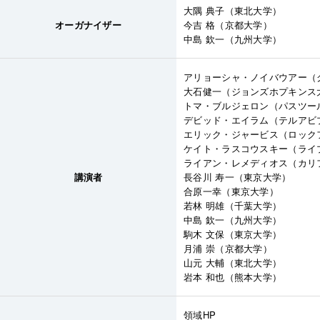
大隅 典子（東北大学）
オーガナイザー
今吉 格（京都大学）
中島 欽一（九州大学）
アリョーシャ・ノイバウアー（
大石健一（ジョンズホプキンス
トマ・ブルジェロン（パスツー
デビッド・エイラム（テルアビ
エリック・ジャービス（ロック
ケイト・ラスコウスキー（ライ
ライアン・レメディオス（カリ
講演者
長谷川 寿一（東京大学）
合原一幸（東京大学）
若林 明雄（千葉大学）
中島 欽一（九州大学）
駒木 文保（東京大学）
月浦 崇（京都大学）
山元 大輔（東北大学）
岩本 和也（熊本大学）
領域HP