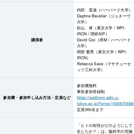
内田 直滋（ハーバード大学）
Daphne Bavelier（ジュネーヴ
大学）
杉山 将（東京大学 / WPI-
IRCN / 理研AIP）
講演者
David Cox（IBM / ハーバード
大学）
岡部 繁男（東京大学 / WPI-
IRCN）
Rebecca Saxe（マサチューセ
ッツ工科大学）
参加費無料
事前参加登録制
参加費・参加申し込み方法・定員など
https://webform.adm.u-
tokyo.ac.jp/Forms/1530675558
定員300名まで
「ヒトの知性がどのようにして
生じたか？」は、脳科学の究極