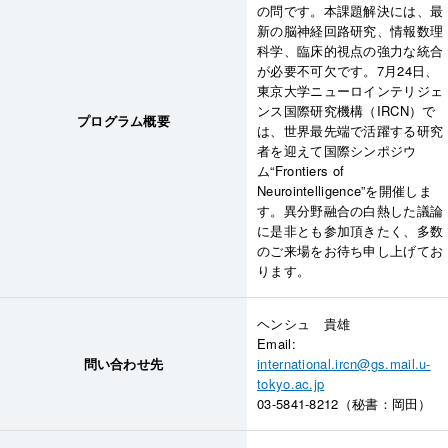
の問です。本課題解決には、最
新の脳神経回路研究、情報数理
科学、臨床的視点の強力な統合
が必要不可欠です。7月24日、
東京大学ニューロインテリジェ
ンス国際研究機構（IRCN）で
プログラム概要
は、世界最先端で活躍する研究
者を迎えて国際シンポジウ
ム“Frontiers of
Neurointelligence”を開催しま
す。異分野融合の白熱した議論
に是非とも参加頂きたく、多数
のご来場をお待ち申し上げてお
ります。
ヘンシュ 貴雄
Email:
問い合わせ先
international.ircn@gs.mail.u-
tokyo.ac.jp
03-5841-8212（秘書：岡田）