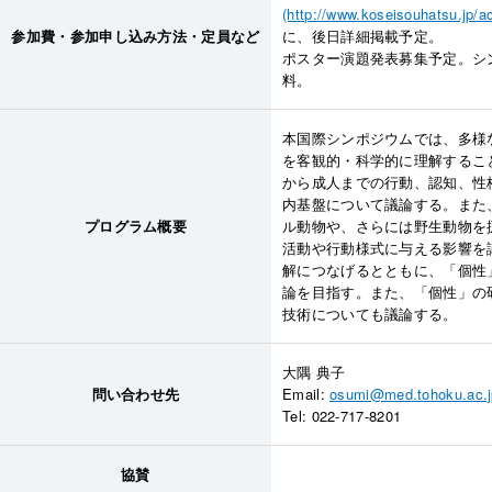
(http://www.koseisouhatsu.jp/
参加費・参加申し込み方法・定員など
に、後日詳細掲載予定。
ポスター演題発表募集予定。シ
料。
本国際シンポジウムでは、多様
を客観的・科学的に理解するこ
から成人までの行動、認知、性
内基盤について議論する。また
プログラム概要
ル動物や、さらには野生動物を
活動や行動様式に与える影響を
解につなげるとともに、「個性
論を目指す。また、「個性」の
技術についても議論する。
大隅 典子
問い合わせ先
Email:
osumi@med.tohoku.ac.j
Tel: 022-717-8201
協賛