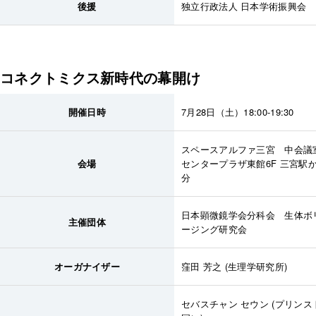
後援
独立行政法人 日本学術振興会
コネクトミクス新時代の幕開け
開催日時
7月28日（土）18:00-19:30
スペースアルファ三宮 中会
会場
センタープラザ東館6F 三宮駅
分
日本顕微鏡学会分科会 生体ボ
主催団体
ージング研究会
オーガナイザー
窪田 芳之 (生理学研究所)
セバスチャン セウン (プリン