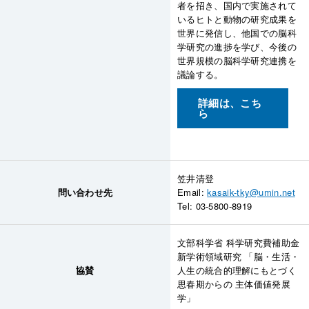
者を招き、国内で実施されて
いるヒトと動物の研究成果を
世界に発信し、他国での脳科
学研究の進捗を学び、今後の
世界規模の脳科学研究連携を
議論する。
詳細は、こち
ら
笠井清登
問い合わせ先
Email:
kasaik-tky@umin.net
Tel: 03-5800-8919
文部科学省 科学研究費補助金
新学術領域研究 「脳・生活・
協賛
人生の統合的理解にもとづく
思春期からの 主体価値発展
学」